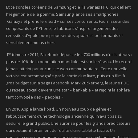
Et ce sont les coréens de Samsung et le Taïwanais HTC, qui défient
l’hégémonie de la pomme. Samsung lance ses smartphones
Galaxys et prend le « lead » sur ses concurrents. Fournisseur des
composants de l’iPhone, le fabricant s’inspire largement des
réussites d’Apple pour proposer des appareils performants et
sensiblement moins chers.
er
1
trimestre 2011, Facebook dépasse les 700 millions d’utilisateurs :
plus de 10% de la population mondiale est sur le réseau. Un record
jamais atteint par aucun site web communautaire. Cette nouvelle
victoire est accompagnée par la sortie d’un livre, puis d’un film à
gros budget sur la saga Facebook. Mark Zuckerberg, le jeune PDG
du réseau social devient une star « bankable » et rejoint la sphère
tant convoitée des « peoples »
En 2010 Apple lance l’Ipad. Un nouveau coup de génie et
l’aboutissement d’une technologie ancienne qui n’avait pas su
séduire le grand public. Une surprise pour les grands prédicateurs
qui doutaient fortement de l’utilité d’une tablette tactile. Un
nouveau coup dur pour tous les suiveurs qui semblent condamner