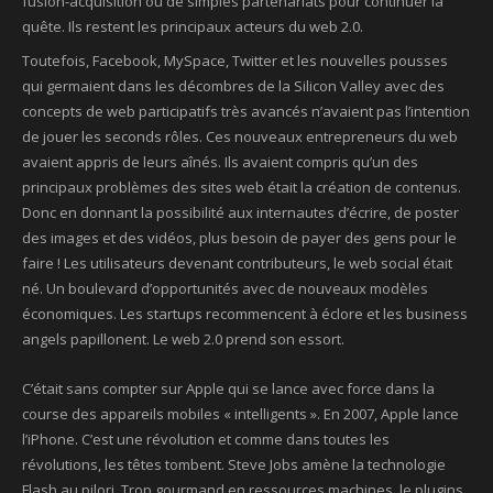
fusion-acquisition ou de simples partenariats pour continuer la
quête. Ils restent les principaux acteurs du web 2.0.
Toutefois, Facebook, MySpace, Twitter et les nouvelles pousses
qui germaient dans les décombres de la Silicon Valley avec des
concepts de web participatifs très avancés n’avaient pas l’intention
de jouer les seconds rôles. Ces nouveaux entrepreneurs du web
avaient appris de leurs aînés. Ils avaient compris qu’un des
principaux problèmes des sites web était la création de contenus.
Donc en donnant la possibilité aux internautes d’écrire, de poster
des images et des vidéos, plus besoin de payer des gens pour le
faire ! Les utilisateurs devenant contributeurs, le web social était
né. Un boulevard d’opportunités avec de nouveaux modèles
économiques. Les startups recommencent à éclore et les business
angels papillonent. Le web 2.0 prend son essort.
C’était sans compter sur Apple qui se lance avec force dans la
course des appareils mobiles « intelligents ». En 2007, Apple lance
l’iPhone. C’est une révolution et comme dans toutes les
révolutions, les têtes tombent. Steve Jobs amène la technologie
Flash au pilori. Trop gourmand en ressources machines, le plugins