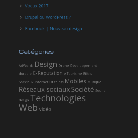
Voeux 2017
Drupal ou WordPress ?
Facebook | Nouveau design
Catégories
Design
AdWords
Drone
Développement
E-Reputation
durable
e-Tourisme
Effets
Mobiles
Spéciaux
Internet Of things
Musique
Réseaux sociaux
Société
Sound
Technologies
design
Web
vidéo